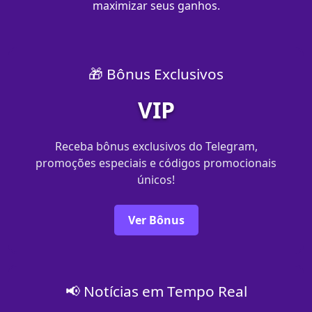
maximizar seus ganhos.
🎁 Bônus Exclusivos
VIP
Receba bônus exclusivos do Telegram,
promoções especiais e códigos promocionais
únicos!
Ver Bônus
📢 Notícias em Tempo Real