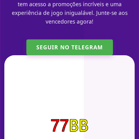
tem acesso a promoções incríveis e uma
experiência de jogo inigualável. Junte-se aos
vencedores agora!
SEGUIR NO TELEGRAM