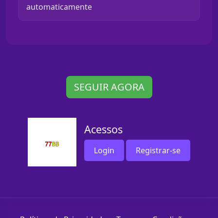
automaticamente
SEGUIR AGORA
Acessos
Login
Registrar-se