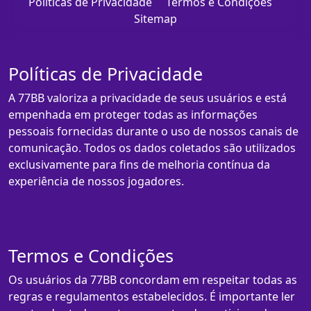
Políticas de Privacidade
Termos e Condições
Sitemap
Políticas de Privacidade
A 77BB valoriza a privacidade de seus usuários e está
empenhada em proteger todas as informações
pessoais fornecidas durante o uso de nossos canais de
comunicação. Todos os dados coletados são utilizados
exclusivamente para fins de melhoria contínua da
experiência de nossos jogadores.
Termos e Condições
Os usuários da 77BB concordam em respeitar todas as
regras e regulamentos estabelecidos. É importante ler