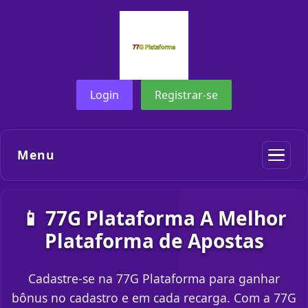
Login
Registrar-se
Menu
📱 77G Plataforma A Melhor
Plataforma de Apostas
Cadastre-se na 77G Plataforma para ganhar
bônus no cadastro e em cada recarga. Com a 77G