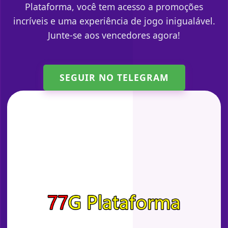
Plataforma, você tem acesso a promoções
incríveis e uma experiência de jogo inigualável.
Junte-se aos vencedores agora!
SEGUIR NO TELEGRAM