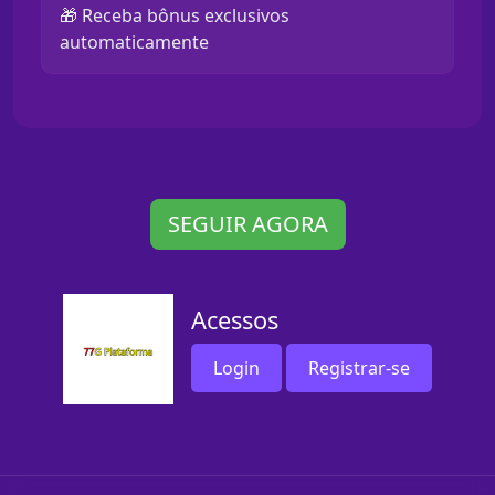
🎁 Receba bônus exclusivos
automaticamente
SEGUIR AGORA
Acessos
Login
Registrar-se