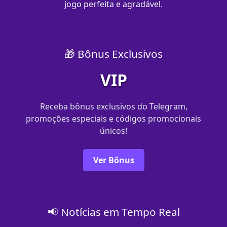
jogo perfeita e agradável.
🎁 Bônus Exclusivos
VIP
Receba bônus exclusivos do Telegram,
promoções especiais e códigos promocionais
únicos!
Ver Bônus
📢 Notícias em Tempo Real