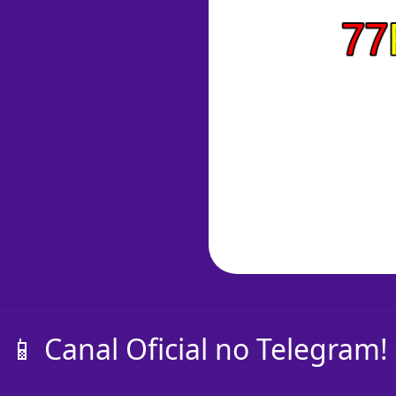
📱 Canal Oficial no Telegram!