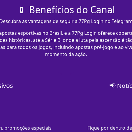
📱 Benefícios do Canal
Descubra as vantagens de seguir a 77Pg Login no Telegra
postas esportivas no Brasil, e a 77Pg Login oferece cobert
des históricas, até a Série B, onde a luta pela ascensão é t
as para todos os jogos, incluindo apostas pré-jogo e ao 
momento da ação.
sivos
📢 Notí
m, promoções especiais
Fique por dentro d