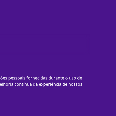
ções pessoais fornecidas durante o uso de
elhoria contínua da experiência de nossos