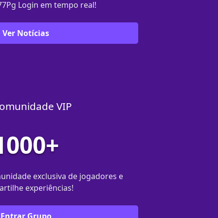
77Pg Login em tempo real!
Ver Notícias
Comunidade VIP
1000+
unidade exclusiva de jogadores e
rtilhe experiências!
Entrar Grupo