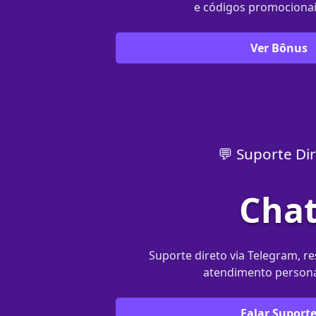
e códigos promocionai
Ver Bônus
💬 Suporte Di
Cha
Suporte direto via Telegram, r
atendimento persona
Falar Suport