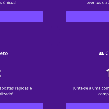
s únicos!
eventos da 
reto
👥 
t
espostas rápidas e
Junte-se a uma com
lizado!
compa
e