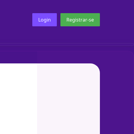
Login
Registrar-se