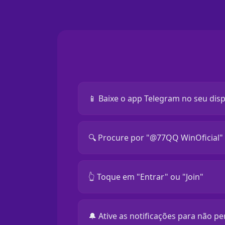
📱 Baixe o app Telegram no seu disp
🔍 Procure por "@77QQ WinOficial"
👆 Toque em "Entrar" ou "Join"
🔔 Ative as notificações para não p