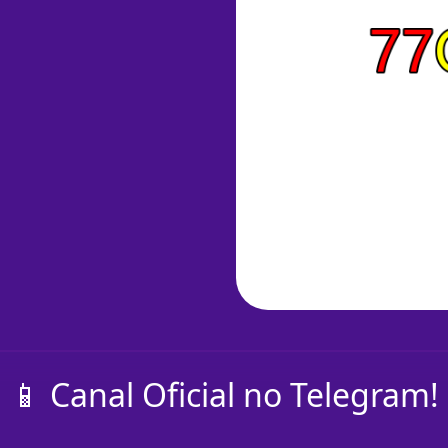
📱 Canal Oficial no Telegram!