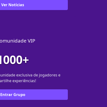
Ver Notícias
Comunidade VIP
1000+
unidade exclusiva de jogadores e
rtilhe experiências!
Entrar Grupo