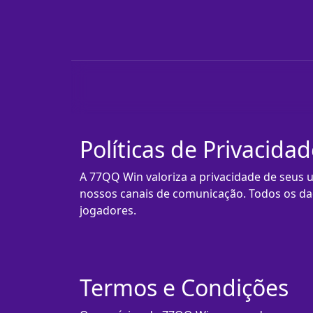
Políticas de Privacida
A 77QQ Win valoriza a privacidade de seus
nossos canais de comunicação. Todos os dad
jogadores.
Termos e Condições