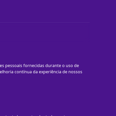
es pessoais fornecidas durante o uso de
elhoria contínua da experiência de nossos