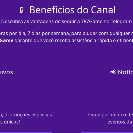
📱 Benefícios do Canal
Descubra as vantagens de seguir a 787Game no Telegram
ras por dia, 7 dias por semana, para ajudar com qualquer d
7Game
garante que você receba assistência rápida e eficien
sivos
📢 Notí
m, promoções especiais
Fique por dentro d
s únicos!
eventos da