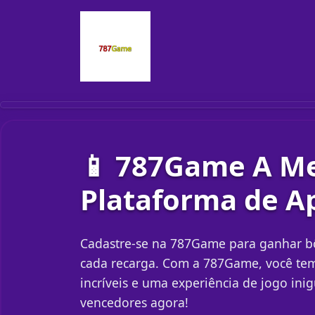
📱 787Game A M
Plataforma de A
Cadastre-se na 787Game para ganhar b
cada recarga. Com a 787Game, você te
incríveis e uma experiência de jogo inig
vencedores agora!