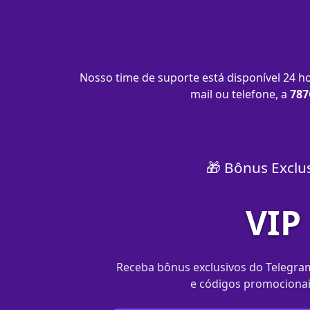
Nosso time de suporte está disponível 24 ho
mail ou telefone, a
78
🎁 Bônus Exclu
VIP
Receba bônus exclusivos do Telegra
e códigos promocionai