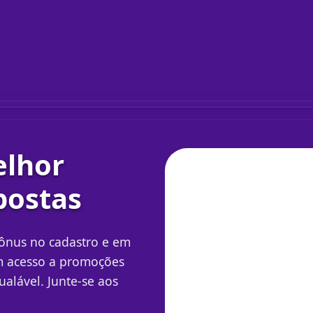
elhor
postas
ônus no cadastro e em
m acesso a promoções
ualável. Junte-se aos