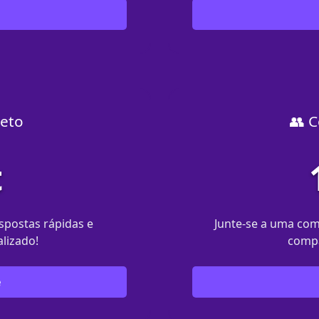
reto
👥 
t
espostas rápidas e
Junte-se a uma com
lizado!
compa
e