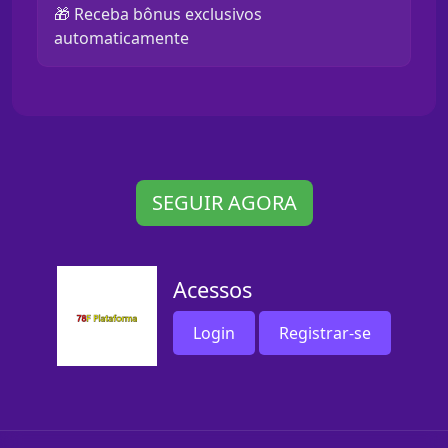
🎁 Receba bônus exclusivos
automaticamente
SEGUIR AGORA
Acessos
Login
Registrar-se