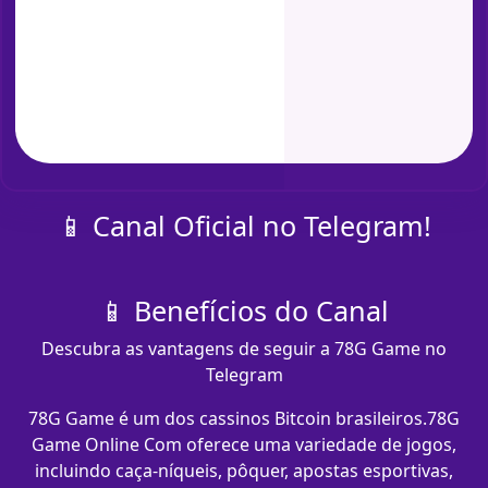
📱 Canal Oficial no Telegram!
📱 Benefícios do Canal
Descubra as vantagens de seguir a 78G Game no
Telegram
78G Game é um dos cassinos Bitcoin brasileiros.78G
Game Online Com oferece uma variedade de jogos,
incluindo caça-níqueis, pôquer, apostas esportivas,