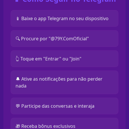
📱 Baixe o app Telegram no seu dispositivo
🔍 Procure por "@79Y.ComOficial"
👆 Toque em "Entrar" ou "Join"
🔔 Ative as notificações para não perder
nada
💬 Participe das conversas e interaja
🎁 Receba bônus exclusivos