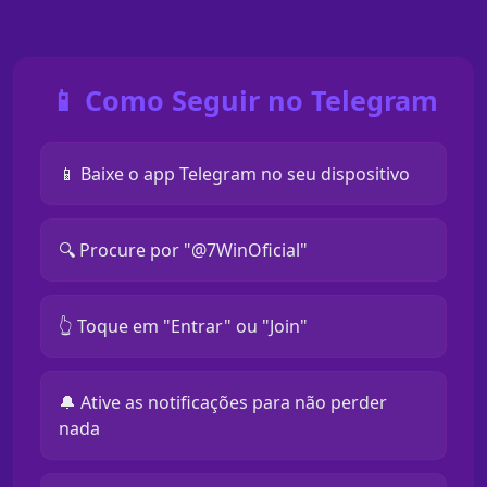
📱 Como Seguir no Telegram
📱 Baixe o app Telegram no seu dispositivo
🔍 Procure por "@7WinOficial"
👆 Toque em "Entrar" ou "Join"
🔔 Ative as notificações para não perder
nada