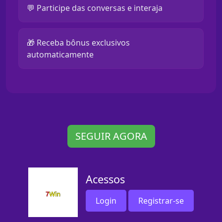
💬 Participe das conversas e interaja
🎁 Receba bônus exclusivos
automaticamente
SEGUIR AGORA
Acessos
Login
Registrar-se