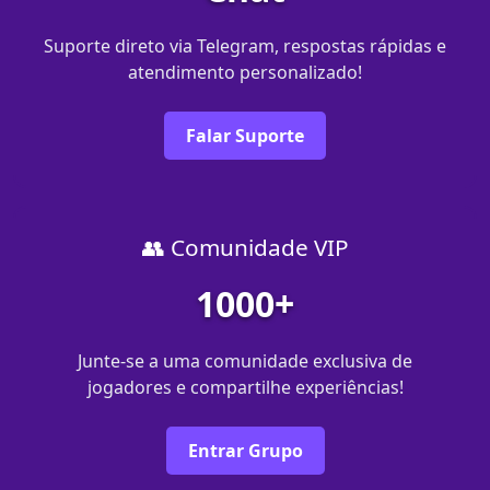
Suporte direto via Telegram, respostas rápidas e
atendimento personalizado!
Falar Suporte
👥 Comunidade VIP
1000+
Junte-se a uma comunidade exclusiva de
jogadores e compartilhe experiências!
Entrar Grupo