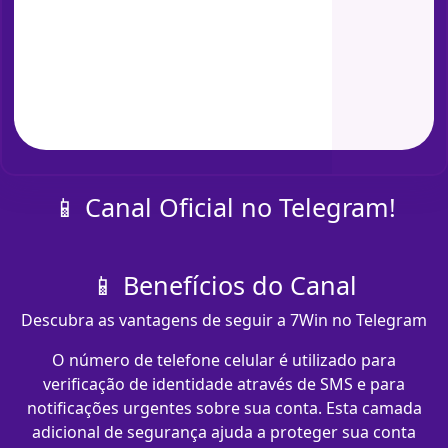
📱 Canal Oficial no Telegram!
📱 Benefícios do Canal
Descubra as vantagens de seguir a 7Win no Telegram
O número de telefone celular é utilizado para
verificação de identidade através de SMS e para
notificações urgentes sobre sua conta. Esta camada
adicional de segurança ajuda a proteger sua conta