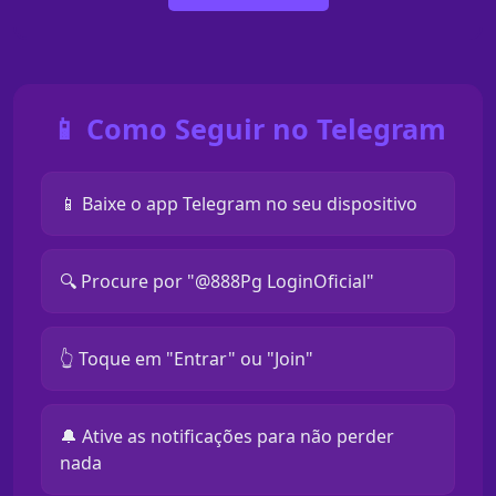
📱 Como Seguir no Telegram
📱 Baixe o app Telegram no seu dispositivo
🔍 Procure por "@888Pg LoginOficial"
👆 Toque em "Entrar" ou "Join"
🔔 Ative as notificações para não perder
nada