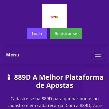
Login
Registrar-se
Menu
📱 889D A Melhor Plataforma
de Apostas
Cadastre-se na 889D para ganhar bônus no
cadastro e em cada recarga. Com a 889D, você