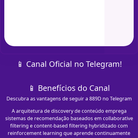
📱 Canal Oficial no Telegram!
📱 Benefícios do Canal
Descubra as vantagens de seguir a 889D no Telegram
A arquitetura de discovery de conteúdo emprega
sistemas de recomendação baseados em collaborative
filtering e content-based filtering hybridizado com
reinforcement learning que aprende continuamente