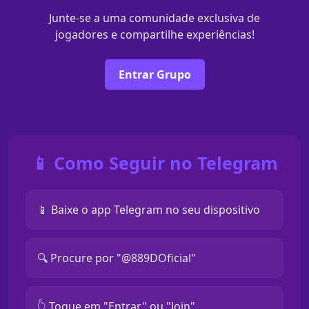
Junte-se a uma comunidade exclusiva de
jogadores e compartilhe experiências!
Entrar Grupo
📱 Como Seguir no Telegram
📱 Baixe o app Telegram no seu dispositivo
🔍 Procure por "@889DOficial"
👆 Toque em "Entrar" ou "Join"