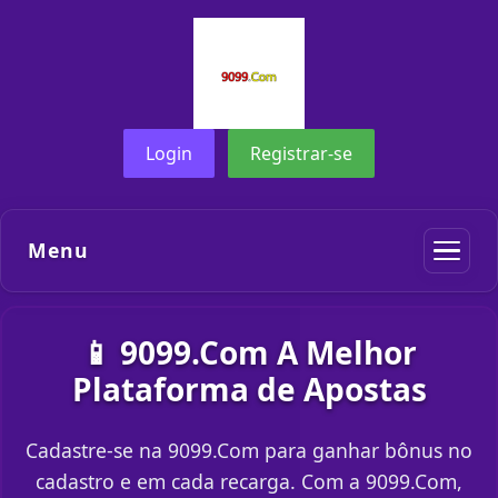
Login
Registrar-se
Menu
📱 9099.Com A Melhor
Plataforma de Apostas
Cadastre-se na 9099.Com para ganhar bônus no
cadastro e em cada recarga. Com a 9099.Com,