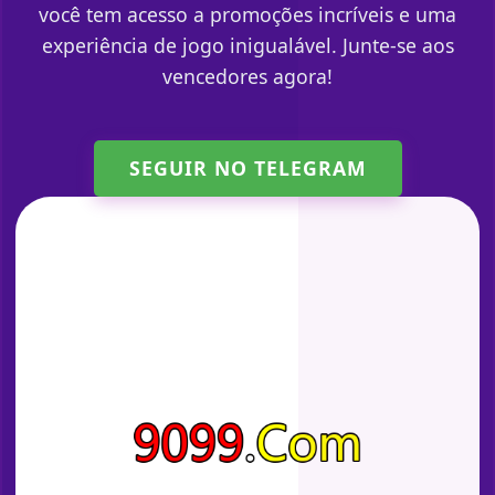
você tem acesso a promoções incríveis e uma
experiência de jogo inigualável. Junte-se aos
vencedores agora!
SEGUIR NO TELEGRAM