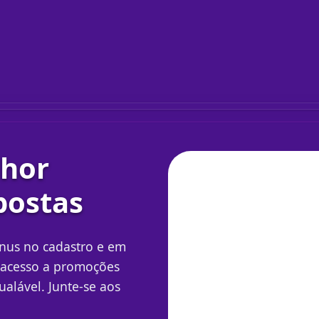
lhor
postas
nus no cadastro e em
 acesso a promoções
ualável. Junte-se aos