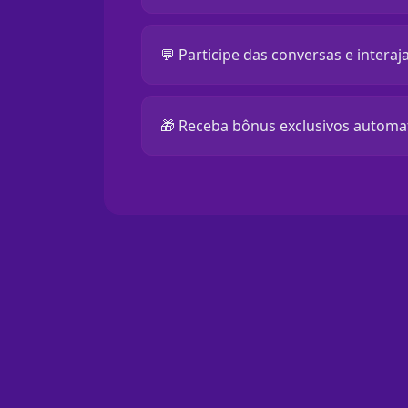
💬 Participe das conversas e interaj
🎁 Receba bônus exclusivos autom