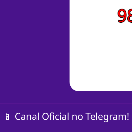
📱 Canal Oficial no Telegram!