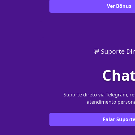
Ver Bônus
💬 Suporte Di
Cha
Suporte direto via Telegram, r
atendimento persona
Falar Suport