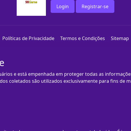
Login
Registrar-se
Políticas de Privacidade
Termos e Condições
Sitemap
de
suários e está empenhada em proteger todas as informaçõe
os coletados são utilizados exclusivamente para fins de m