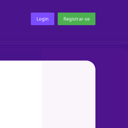
Login
Registrar-se