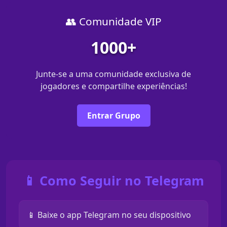
👥 Comunidade VIP
1000+
Junte-se a uma comunidade exclusiva de
jogadores e compartilhe experiências!
Entrar Grupo
📱 Como Seguir no Telegram
📱 Baixe o app Telegram no seu dispositivo