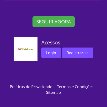
SEGUIR AGORA
Acessos
Login
Registrar-se
Políticas de Privacidade
Termos e Condições
Sitemap