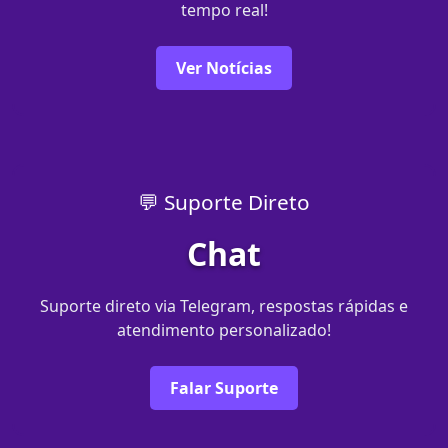
tempo real!
Ver Notícias
💬 Suporte Direto
Chat
Suporte direto via Telegram, respostas rápidas e
atendimento personalizado!
Falar Suporte