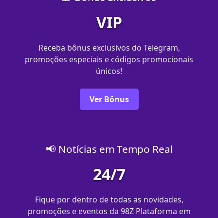
VIP
Receba bônus exclusivos do Telegram,
promoções especiais e códigos promocionais
únicos!
Ver Bônus
📢 Notícias em Tempo Real
24/7
Fique por dentro de todas as novidades,
promoções e eventos da 98Z Plataforma em